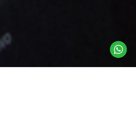
Campamento Cine
,
Castilla Y León
22
MAR 2023