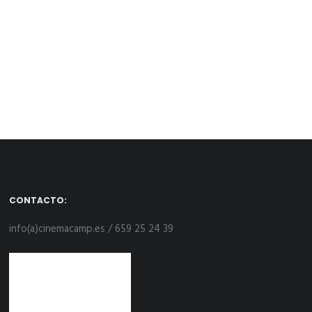
CONTACTO:
info(a)cinemacamp.es / 659 25 24 39