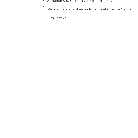
Ganadores IX Cinema Camp Film Festival
¡Bienvenidos a la Novena Edición del Cinema Camp
Film Festival!