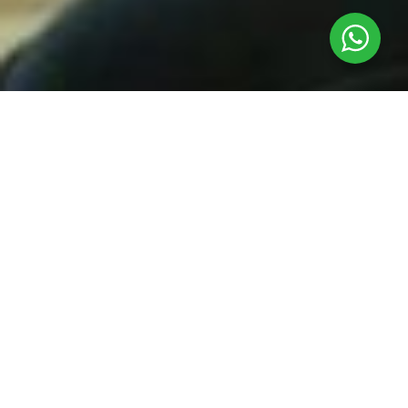
Sospechosa al borde
de un ataque de
nervios