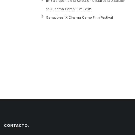
🎬 ¡Ya disponible la selección oficial de la X Edición
del Cinema Camp Film Fest!
Ganadores IX Cinema Camp Film Festival
CONTACTO: