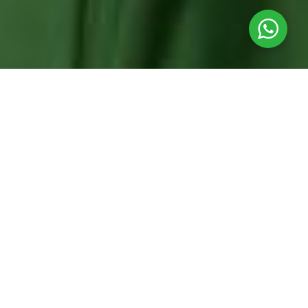
La venganza de los
marcianitos
ecologistas