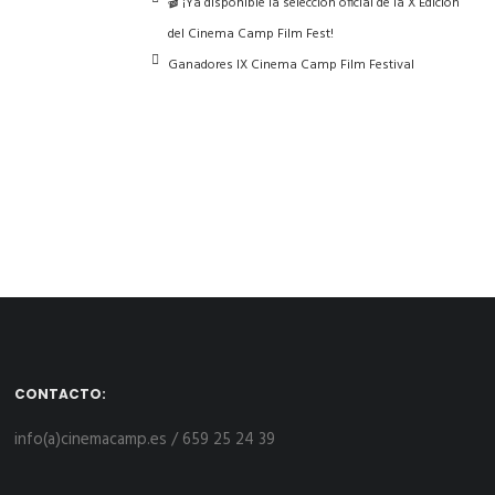
🎬 ¡Ya disponible la selección oficial de la X Edición
del Cinema Camp Film Fest!
Ganadores IX Cinema Camp Film Festival
CONTACTO:
info(a)cinemacamp.es / 659 25 24 39