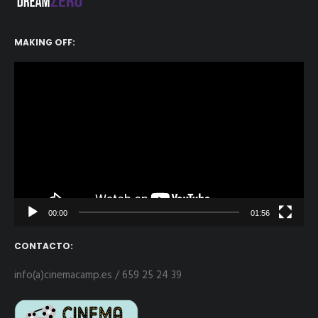
MAKING OFF:
Reproductor
de
vídeo
00:00
01:56
CONTACTO:
info(a)cinemacamp.es / 659 25 24 39