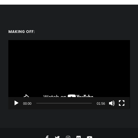
MAKING OFF:
Reproductor
de
vídeo
00:00
01:56